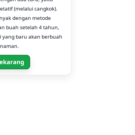
getatif (melalui cangkok).
anyak dengan metode
n buah setelah 4 tahun,
iji yang baru akan berbuah
anaman.
Sekarang